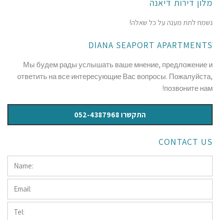
מלון דירות דיאנה
נשמח לתת מענה על כל שאלה!
DIANA SEAPORT APARTMENTS
Мы будем рады услышать ваше мнение, предложение и
ответить на все интересующие Вас вопросы. Пожалуйста,
позвоните нам!
התקשרו 052-4387968
CONTACT US
Name:
*
Email:
*
Tel:
*