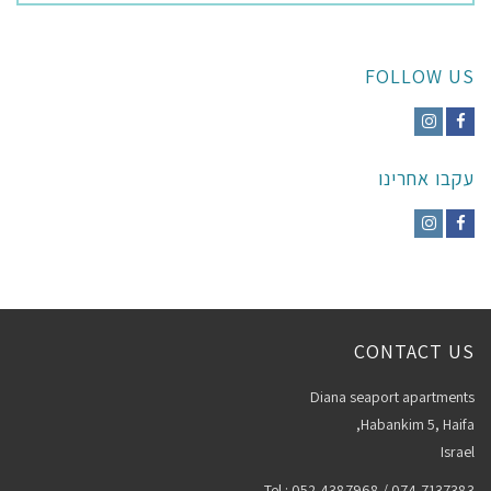
FOLLOW US
Instagram
Facebook
עקבו אחרינו
Instagram
Facebook
CONTACT US
Diana seaport apartments
Habankim 5, Haifa,
Israel
Tel : 052-4387968 / 074-7137383