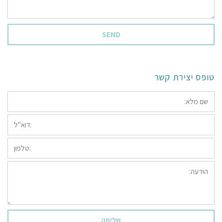
*
טופס יצירת קשר
*שם
מלא:
*דוא"ל:
טלפון:
הודעה: