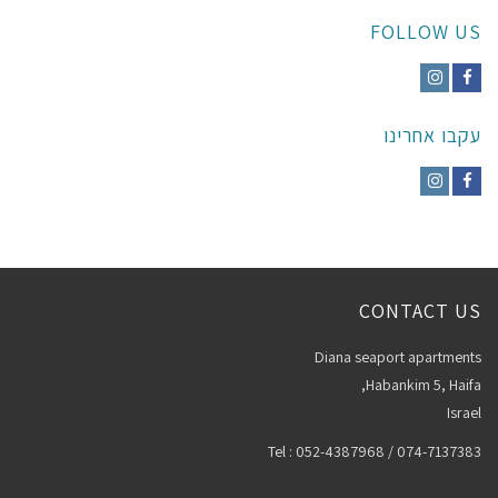
FOLLOW US
Instagram
Facebook
עקבו אחרינו
Instagram
Facebook
CONTACT US
Diana seaport apartments
Habankim 5, Haifa,
Israel
Tel : 052-4387968 / 074-7137383