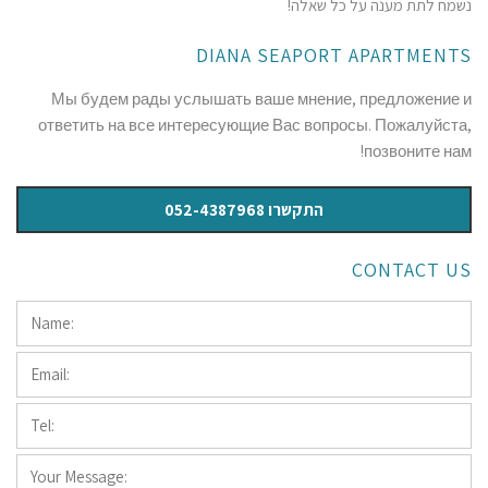
נשמח לתת מענה על כל שאלה!
DIANA SEAPORT APARTMENTS
Мы будем рады услышать ваше мнение, предложение и
ответить на все интересующие Вас вопросы. Пожалуйста,
позвоните нам!
התקשרו 052-4387968
CONTACT US
Name:
*
Email:
*
Tel:
*
Your