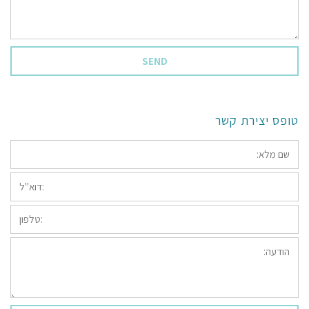
Message:
*
טופס יצירת קשר
*שם
מלא:
*דוא"ל:
טלפון:
הודעה: