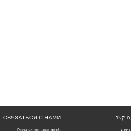
נו קשר
СВЯЗАТЬСЯ С НАМИ
 דיאנה
Diana seaport apartments