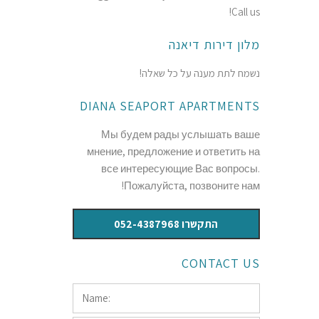
Call us!
מלון דירות דיאנה
נשמח לתת מענה על כל שאלה!
DIANA SEAPORT APARTMENTS
Мы будем рады услышать ваше
мнение, предложение и ответить на
все интересующие Вас вопросы.
Пожалуйста, позвоните нам!
התקשרו 052-4387968
CONTACT US
Name:
*