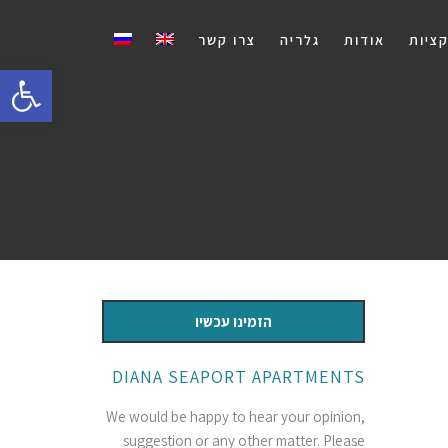
ציות
אודות
גלריה
צרו קשר
פתח סרגל 
הזמינו עכשיו
DIANA SEAPORT APARTMENTS
We would be happy to hear your opinion,
suggestion or any other matter. Please