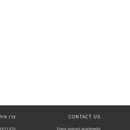
CONTACT US
צרו אית
Diana seaport apartments
מלון דירות