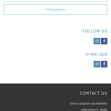
FOLLOW US
Instagram
Facebook
עקבו אחרינו
Instagram
Facebook
CONTACT US
Diana seaport apartments
Habankim 5, Haifa,