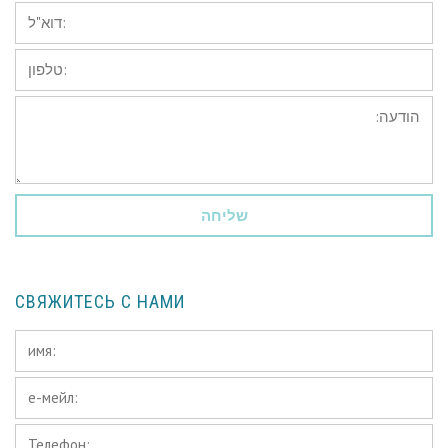
*דוא"ל:
טלפון:
הודעה:
СВЯЖИТЕСЬ С НАМИ
имя:
*
е-
мейл:
Телефон:
*