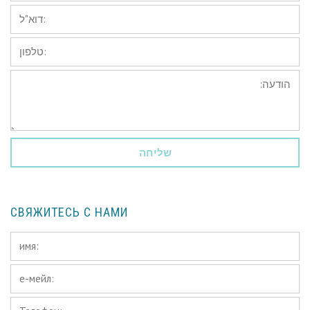
*דוא"ל:
טלפון:
הודעה:
СВЯЖИТЕСЬ С НАМИ
имя:
*
е-
мейл:
Телефон:
*