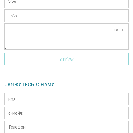
טלפון:
הודעה:
СВЯЖИТЕСЬ С НАМИ
имя:
*
е-
мейл:
Телефон:
*
*